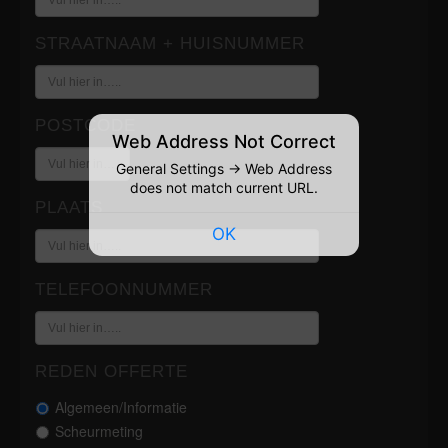
STRAATNAAM + HUISNUMMER
POSTCODE
Web Address Not Correct
General Settings → Web Address
does not match current URL.
PLAATS
OK
TELEFOONNUMMER
REDEN OFFERTE
Algemeen/Informatie
Scheurmeting